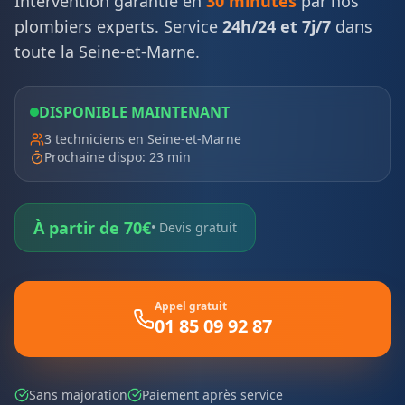
Intervention garantie en
30 minutes
par nos
plombiers experts. Service
24h/24 et 7j/7
dans
toute la Seine-et-Marne.
DISPONIBLE MAINTENANT
3
techniciens
en Seine-et-Marne
Prochaine dispo:
23
min
À partir de 70€
• Devis gratuit
Appel gratuit
01 85 09 92 87
Sans majoration
Paiement après service